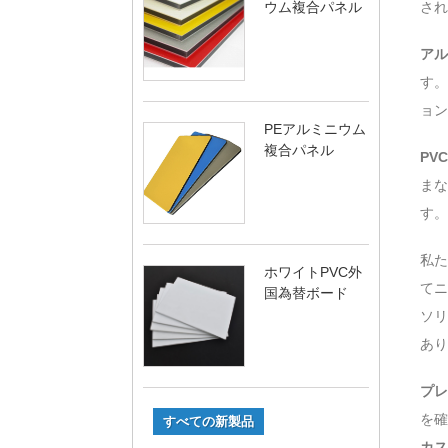
ウム複合パネル
され
アル
す。
ョン
PEアルミニウム
複合パネル
PV
まな
す。
私た
ホワイトPVC外
てニ
国為替ボード
ソリ
あり
プレ
を確
すべての新製品
カス