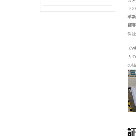
ドの
革新
顧客
保証
で
w
カの
の強