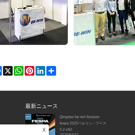
Facebook
X
WhatsApp
Pinterest
LinkedIn
Share
最新ニュース
25の素晴らしい思
Qingdao be-win fessase
会議を楽しみにし
fespa 2025ベルリン - ブース
X
5.2-e92
2025/04/22
2025/04/11