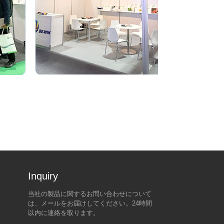
Inquiry For Pricelist
当社の製品に関するお問い合わせについて
トランプの90日間の世界的
中国に対するトランプの新し
は、メールをお届けしてください。24時間
な関税の凍結の背後にある本
い関税の脅威は、世界市場の
以内に連絡を取ります。
当の理由 - 中国を除いて
乱流を引き起こす
2025/04/08