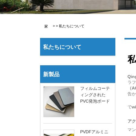
>
>
私たちについて
家
私たちについて
新製品
Qin
ラフ
（A
フィルムコーテ
告か
ィングされた
PVC発泡ボード
で
w
アク
マン
PVDFアルミニ