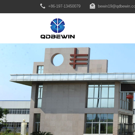
+86-197-13450079
bewin19@qdbewin.c