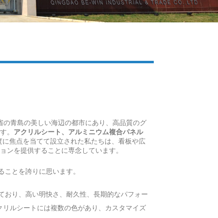
Live
東省の青島の美しい海辺の都市にあり、高品質のグ
す。
アクリルシート、アルミニウム複合パネル
度に焦点を当てて設立された私たちは、看板や広
ョンを提供することに専念しています。
ることを誇りに思います。
れており、高い明快さ、耐久性、長期的なパフォー
クリルシートには複数の色があり、カスタマイズ