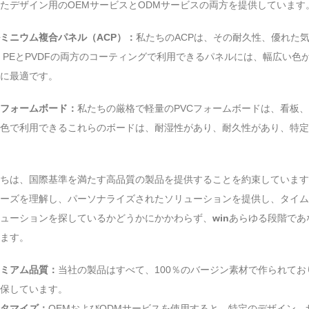
たデザイン用のOEMサービスとODMサービスの両方を提供しています
ミニウム複合パネル（ACP）：
私たちのACPは、その耐久性、優れた
 PEとPVDFの両方のコーティングで利用できるパネルには、幅広い
に最適です。
Cフォームボード：
私たちの厳格で軽量のPVCフォームボードは、看板
色で利用できるこれらのボードは、耐湿性があり、耐久性があり、特定
ちは、国際基準を満たす高品質の製品を提供することを約束しています
ーズを理解し、パーソナライズされたソリューションを提供し、タイム
ューションを探しているかどうかにかかわらず、
win
あらゆる段階であ
ます。
ミアム品質：
当社の製品はすべて、100％のバージン素材で作られて
保しています。
タマイズ：
OEMおよびODMサービスを使用すると、特定のデザイン